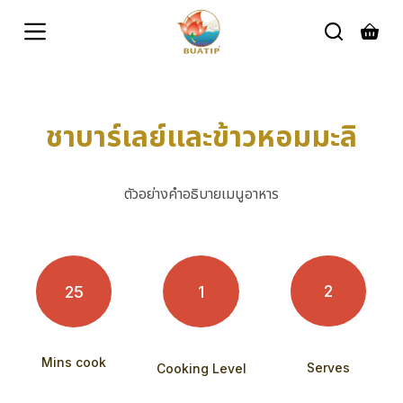
S
k
i
p
t
o
c
ชาบาร์เลย์และข้าวหอมมะลิ
o
n
t
e
ตัวอย่างคำอธิบายเมนูอาหาร
n
t
2
25
1
Mins cook
Serves
Cooking Level