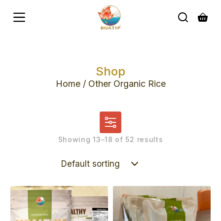
S
k
i
p
t
o
c
Shop
o
n
Home
/ Other Organic Rice
t
e
n
t
Showing 13–18 of 52 results